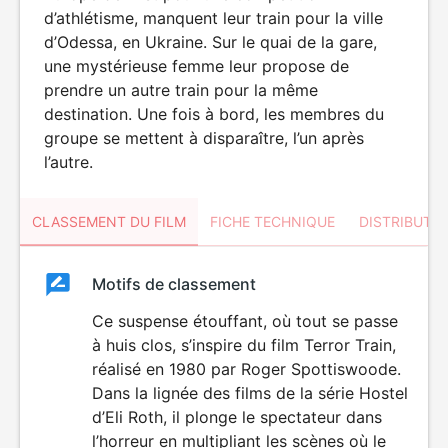
d’athlétisme, manquent leur train pour la ville
d’Odessa, en Ukraine. Sur le quai de la gare,
une mystérieuse femme leur propose de
prendre un autre train pour la même
destination. Une fois à bord, les membres du
groupe se mettent à disparaître, l’un après
l’autre.
CLASSEMENT DU FILM
FICHE TECHNIQUE
DISTRIBUTE
Classement
Motifs de classement
Classement
du
Ce suspense étouffant, où tout se passe
VIOLENCE
à huis clos, s’inspire du film Terror Train,
HORREUR
film
réalisé en 1980 par Roger Spottiswoode.
Dans la lignée des films de la série Hostel
d’Eli Roth, il plonge le spectateur dans
l’horreur en multipliant les scènes où le