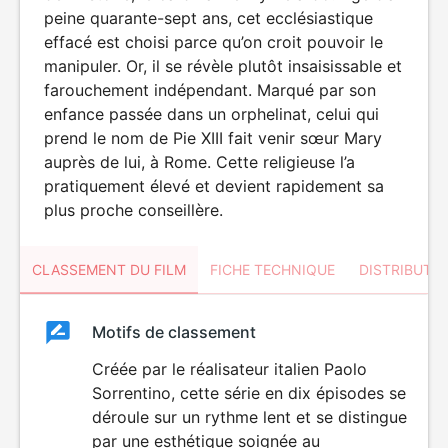
peine quarante-sept ans, cet ecclésiastique
effacé est choisi parce qu’on croit pouvoir le
manipuler. Or, il se révèle plutôt insaisissable et
farouchement indépendant. Marqué par son
enfance passée dans un orphelinat, celui qui
prend le nom de Pie XIII fait venir sœur Mary
auprès de lui, à Rome. Cette religieuse l’a
pratiquement élevé et devient rapidement sa
plus proche conseillère.
CLASSEMENT DU FILM
FICHE TECHNIQUE
DISTRIBUTE
Classement
Motifs de classement
Classement
du
Créée par le réalisateur italien Paolo
Sorrentino, cette série en dix épisodes se
film
déroule sur un rythme lent et se distingue
par une esthétique soignée au