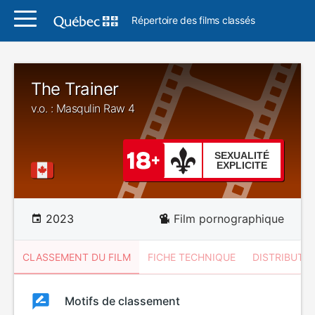
Répertoire des films classés
The Trainer
v.o. : Masqulin Raw 4
SEXUALITÉ
EXPLICITE
2023
Film pornographique
CLASSEMENT DU FILM
FICHE TECHNIQUE
DISTRIBUTE
Classement
Motifs de classement
Classement