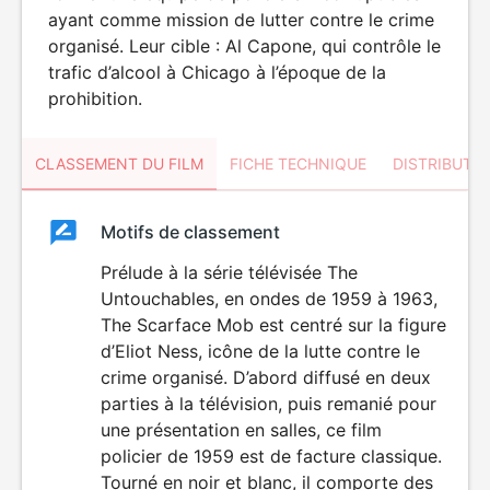
ayant comme mission de lutter contre le crime
organisé. Leur cible : Al Capone, qui contrôle le
trafic d’alcool à Chicago à l’époque de la
prohibition.
CLASSEMENT DU FILM
FICHE TECHNIQUE
DISTRIBUTE
Classement
Motifs de classement
Classement
du
Prélude à la série télévisée The
Untouchables, en ondes de 1959 à 1963,
film
The Scarface Mob est centré sur la figure
d’Eliot Ness, icône de la lutte contre le
crime organisé. D’abord diffusé en deux
parties à la télévision, puis remanié pour
une présentation en salles, ce film
policier de 1959 est de facture classique.
Tourné en noir et blanc, il comporte des