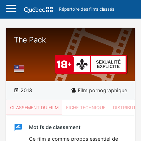
Répertoire des films classés
The Pack
SEXUALITÉ
EXPLICITE
2013
Film pornographique
CLASSEMENT DU FILM
FICHE TECHNIQUE
DISTRIBUTE
Classement
Motifs de classement
Classement
du
Ce film a comme propos essentiel de