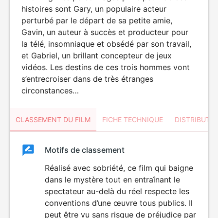
histoires sont Gary, un populaire acteur
perturbé par le départ de sa petite amie,
Gavin, un auteur à succès et producteur pour
la télé, insomniaque et obsédé par son travail,
et Gabriel, un brillant concepteur de jeux
vidéos. Les destins de ces trois hommes vont
s’entrecroiser dans de très étranges
circonstances…
CLASSEMENT DU FILM
FICHE TECHNIQUE
DISTRIBUTE
Classement
Motifs de classement
Classement
du
Réalisé avec sobriété, ce film qui baigne
dans le mystère tout en entraînant le
film
spectateur au-delà du réel respecte les
conventions d’une œuvre tous publics. Il
peut être vu sans risque de préjudice par