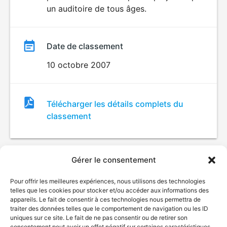
un auditoire de tous âges.
Date de classement
10 octobre 2007
Fichier
Télécharger les détails complets du
de
classement
classement
Gérer le consentement
Pour offrir les meilleures expériences, nous utilisons des technologies
telles que les cookies pour stocker et/ou accéder aux informations des
appareils. Le fait de consentir à ces technologies nous permettra de
traiter des données telles que le comportement de navigation ou les ID
uniques sur ce site. Le fait de ne pas consentir ou de retirer son
© Gouvernement du Québec, 2026
consentement peut avoir un effet négatif sur certaines caractéristiques