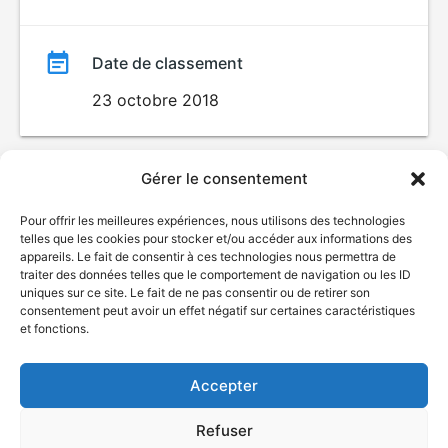
Date de classement
23 octobre 2018
Gérer le consentement
Pour offrir les meilleures expériences, nous utilisons des technologies
telles que les cookies pour stocker et/ou accéder aux informations des
appareils. Le fait de consentir à ces technologies nous permettra de
traiter des données telles que le comportement de navigation ou les ID
uniques sur ce site. Le fait de ne pas consentir ou de retirer son
© Gouvernement du Québec, 2026
consentement peut avoir un effet négatif sur certaines caractéristiques
et fonctions.
Nous joindre
Plan du site
Accepter
Accessibilité
Accès à l'information
Refuser
Déclaration de services