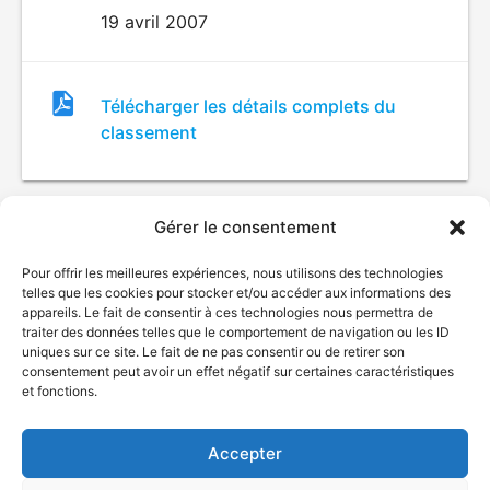
19 avril 2007
Fichier
Télécharger les détails complets du
de
classement
classement
Gérer le consentement
Pour offrir les meilleures expériences, nous utilisons des technologies
telles que les cookies pour stocker et/ou accéder aux informations des
appareils. Le fait de consentir à ces technologies nous permettra de
traiter des données telles que le comportement de navigation ou les ID
uniques sur ce site. Le fait de ne pas consentir ou de retirer son
© Gouvernement du Québec, 2026
consentement peut avoir un effet négatif sur certaines caractéristiques
et fonctions.
Nous joindre
Plan du site
Accepter
Accessibilité
Accès à l'information