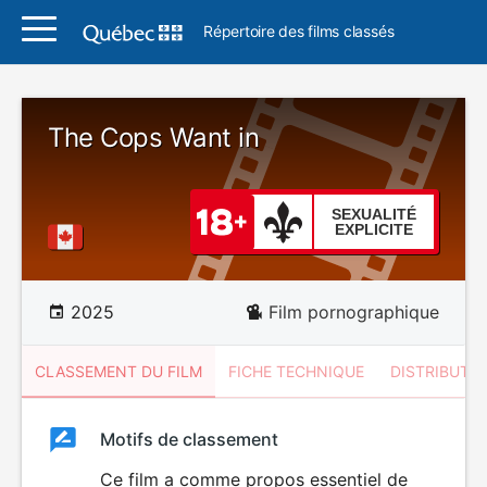
Répertoire des films classés
The Cops Want in
SEXUALITÉ
EXPLICITE
2025
Film pornographique
CLASSEMENT DU FILM
FICHE TECHNIQUE
DISTRIBUTE
Classement
Motifs de classement
Classement
du
Ce film a comme propos essentiel de