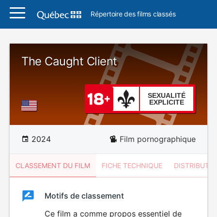
Répertoire des films classés
The Caught Client
SEXUALITÉ
EXPLICITE
2024
Film pornographique
CLASSEMENT DU FILM
FICHE TECHNIQUE
DISTRIBUTE
Classement
Motifs de classement
Classement
du
Ce film a comme propos essentiel de