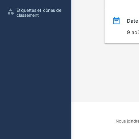
film
Étiquettes et icônes de 
classement
Date
9 ao
Nous joindr