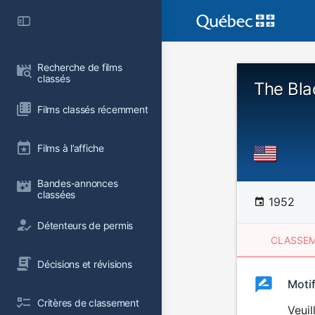
Recherche de films 
classés
The Bla
Films classés récemment
Films à l’affiche
Bandes-annonces 
classées
1952
Détenteurs de permis
CLASSEM
Décisions et révisions
Clas
Moti
Classemen
Critères de classement
du
Veuil