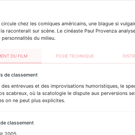
circule chez les comiques américains, une blague si vulga
la raconterait sur scène. Le cinéaste Paul Provenza analy
 personnalités du milieu.
ENT DU FILM
FICHE TECHNIQUE
DIST
sement
fs de classement
t
l des entrevues et des improvisations humoristiques, le sp
LANGAGE
s scabreux, où la scatologie le dispute aux perversions sex
VULGAIRE
s on ne peut plus explicites.
 de classement
ût 2005