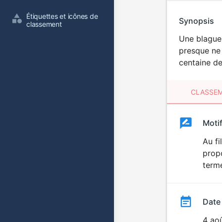
Étiquettes et icônes de 
Synopsis
classement
Une blague 
presque ne 
centaine de
CLASSEM
Clas
Moti
Classemen
du
Au fi
propo
film
terme
Date
4 ao