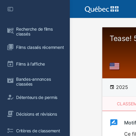
Recherche de films 
classés
Tease! 
Films classés récemment
Films à l’affiche
Bandes-annonces 
classées
2025
Détenteurs de permis
CLASSEM
Décisions et révisions
Clas
Moti
Classemen
Critères de classement
du
Ce fi