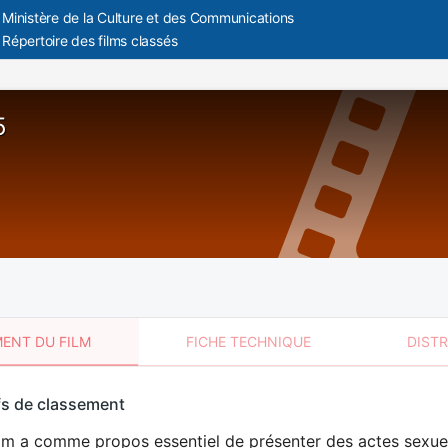
Ministère de la Culture et des Communications
Répertoire des films classés
5
ENT DU FILM
FICHE TECHNIQUE
DIST
sement
fs de classement
t
lm a comme propos essentiel de présenter des actes sexuels