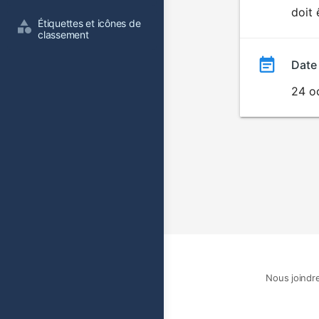
doit 
film
Étiquettes et icônes de 
classement
Date
24 o
Nous joindr