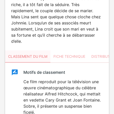
riche, il a tôt fait de la séduire. Très
rapidement, le couple décide de se marier.
Mais Lina sent que quelque chose cloche chez
Johnnie. Lorsqu’un de ses associés meurt
subitement, Lina croit que son mari en veut à
sa fortune et qu’il cherche à se débarrasser
d’elle.
CLASSEMENT DU FILM
FICHE TECHNIQUE
DISTRIBUTE
Classement
Motifs de classement
Classement
du
Ce film reproduit pour la télévision une
œuvre cinématographique du célèbre
film
réalisateur Alfred Hitchcock, qui mettait
en vedette Cary Grant et Joan Fontaine.
Sobre, il présente un suspense bien
ficelé.