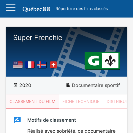
Répertoire des films classés
Super Frenchie
2020
Documentaire sportif
CLASSEMENT DU FILM
FICHE TECHNIQUE
DISTRIBUTE
Classement
Motifs de classement
Classement
du
Réalisé avec sobriété, ce documentaire