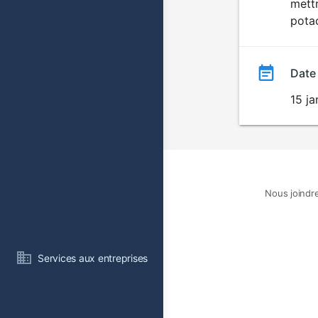
mettr
potac
Date
15 ja
Nous joindr
Services aux entreprises