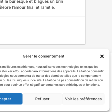
nt le burlesque et blagues un brin
bre l’amour filial et l’amitié.
Gérer le consentement
les meilleures expériences, nous utilisons des technologies telles que les
tion de services
Politique de confidentialité
 stocker et/ou accéder aux informations des appareils. Le fait de consentir
ologies nous permettra de traiter des données telles que le comportement
n ou les ID uniques sur ce site. Le fait de ne pas consentir ou de retirer son
 peut avoir un effet négatif sur certaines caractéristiques et fonctions.
cepter
Refuser
Voir les préférences