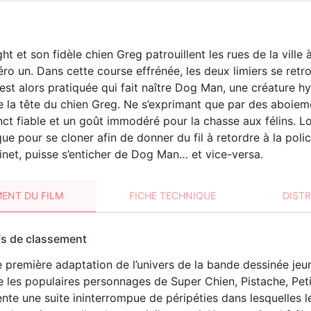
ht et son fidèle chien Greg patrouillent les rues de la ville 
ro un. Dans cette course effrénée, les deux limiers se retro
est alors pratiquée qui fait naître Dog Man, une créature 
de la tête du chien Greg. Ne s’exprimant que par des aboi
inct fiable et un goût immodéré pour la chasse aux félins. 
ue pour se cloner afin de donner du fil à retordre à la poli
net, puisse s’enticher de Dog Man… et vice-versa.
ENT DU FILM
FICHE TECHNIQUE
DIST
sement
fs de classement
t
 première adaptation de l’univers de la bande dessinée je
 les populaires personnages de Super Chien, Pistache, Petit
nte une suite ininterrompue de péripéties dans lesquelles 