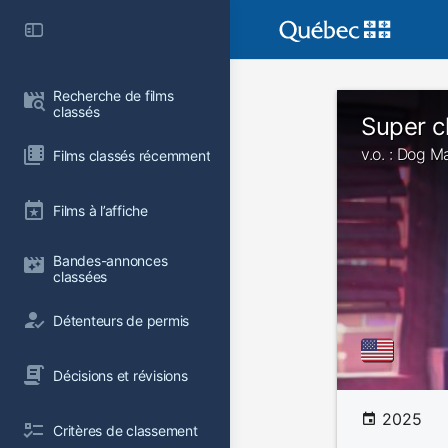
Recherche de films 
classés
Super c
v.o. : Dog M
Films classés récemment
Films à l’affiche
Bandes-annonces 
classées
Détenteurs de permis
Décisions et révisions
2025
Critères de classement