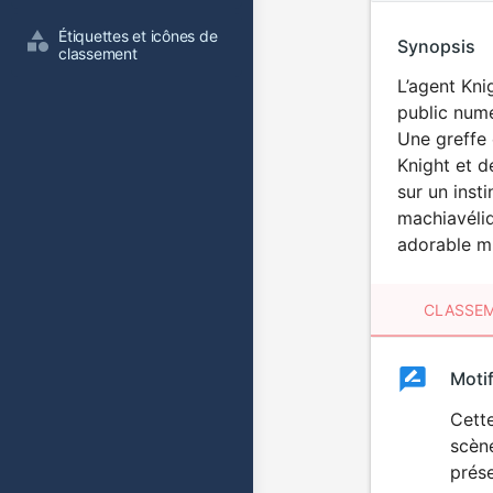
Étiquettes et icônes de 
Synopsis
classement
L’agent Knig
public numé
Une greffe 
Knight et 
sur un inst
machiavéliq
adorable mi
CLASSEM
Clas
Moti
Classemen
du
Cette
scène
film
prése