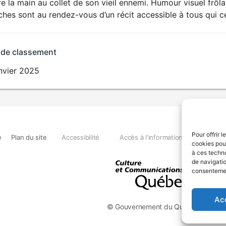
e la main au collet de son vieil ennemi. Humour visuel frôla
hes sont au rendez-vous d’un récit accessible à tous qui célè
 de classement
nvier 2025
Pour offrir 
e
Plan du site
Accessibilité
Accès à l'information
Déclara
cookies pour
à ces techn
de navigatio
consentement
Ac
© Gouvernement du Québec, 2026