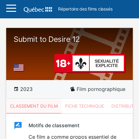
Répertoire des films classés
Submit to Desire 12
SEXUALITÉ
EXPLICITE
2023
Film pornographique
CLASSEMENT DU FILM
FICHE TECHNIQUE
DISTRIBUTE
Classement
Motifs de classement
Classement
du
Ce film a comme propos essentiel de