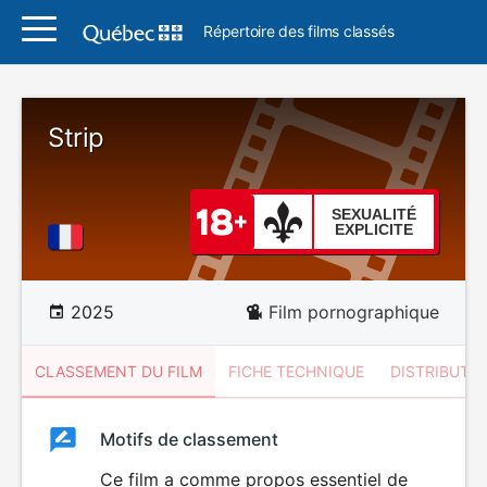
Répertoire des films classés
Strip
SEXUALITÉ
EXPLICITE
2025
Film pornographique
CLASSEMENT DU FILM
FICHE TECHNIQUE
DISTRIBUTE
Classement
Motifs de classement
Classement
du
Ce film a comme propos essentiel de