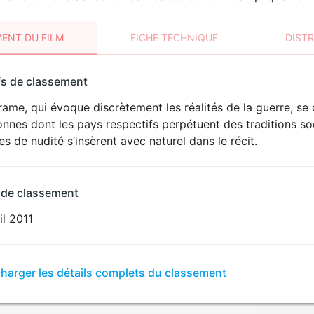
ENT DU FILM
FICHE TECHNIQUE
DIST
sement
fs de classement
t
ame, qui évoque discrètement les réalités de la guerre, se
onnes dont les pays respectifs perpétuent des traditions s
s de nudité s’insèrent avec naturel dans le récit.
 de classement
il 2011
er
charger les détails complets du classement
sement