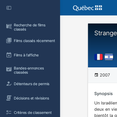
Recherche de films 
classés
Strange
Films classés récemment
Films à l’affiche
Bandes-annonces 
classées
2007
Détenteurs de permis
Synopsis
Décisions et révisions
Un Israélie
deux en vie
Critères de classement
bientôt la g