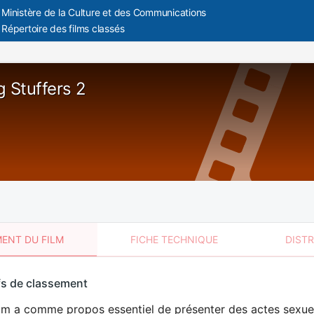
Ministère de la Culture et des Communications
Répertoire des films classés
g Stuffers 2
ENT DU FILM
FICHE TECHNIQUE
DIST
sement
fs de classement
t
ilm a comme propos essentiel de présenter des actes sexue