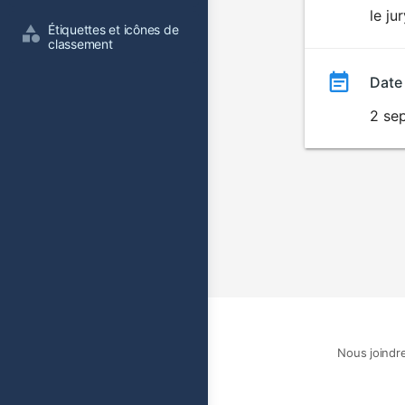
le ju
film
Étiquettes et icônes de 
classement
Date
2 se
Nous joindr