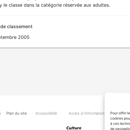
SEXUALITÉ
ry le classe dans la catégorie réservée aux adultes.
EXPLICITE
 de classement
ptembre 2005
e
Plan du site
Accessibilité
Accès à l'information
Déclara
Pour offrir 
cookies pour
à ces techn
de navigatio