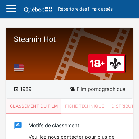
Répertoire des films classés
Steamin Hot
1989
Film pornographique
CLASSEMENT DU FILM
FICHE TECHNIQUE
DISTRIBUTE
Classement
Motifs de classement
Classement
du
Veuillez nous contacter pour plus de