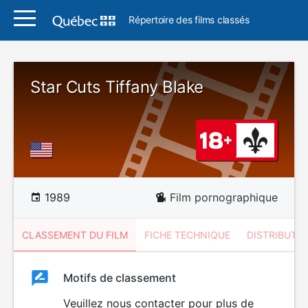
Répertoire des films classés
Star Cuts Tiffany Blake
1989
Film pornographique
CLASSEMENT DU FILM
FICHE TECHNIQUE
DISTRIBUTE
Classement
Motifs de classement
Classement
du
Veuillez nous contacter pour plus de