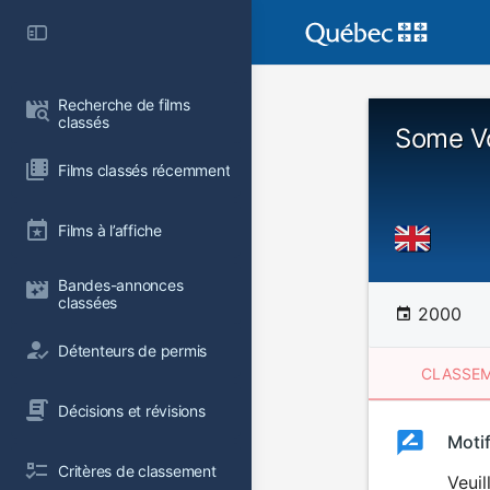
Recherche de films 
classés
Some V
Films classés récemment
Films à l’affiche
Bandes-annonces 
classées
2000
Détenteurs de permis
CLASSEM
Décisions et révisions
Clas
Moti
Classemen
Critères de classement
du
Veuil