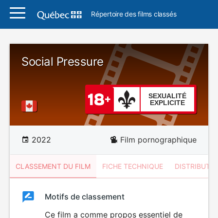
Répertoire des films classés
Social Pressure
SEXUALITÉ
EXPLICITE
2022
Film pornographique
CLASSEMENT DU FILM
FICHE TECHNIQUE
DISTRIBUTE
Classement
Motifs de classement
Classement
du
Ce film a comme propos essentiel de