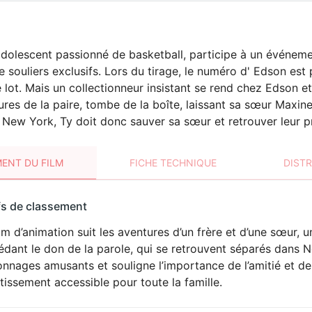
dolescent passionné de basketball, participe à un événemen
e souliers exclusifs. Lors du tirage, le numéro d' Edson est 
 lot. Mais un collectionneur insistant se rend chez Edson et v
es de la paire, tombe de la boîte, laissant sa sœur Maxine, l’
New York, Ty doit donc sauver sa sœur et retrouver leur pr
ENT DU FILM
FICHE TECHNIQUE
DIST
sement
fs de classement
t
lm d’animation suit les aventures d’un frère et d’une sœur,
dant le don de la parole, qui se retrouvent séparés dans 
nnages amusants et souligne l’importance de l’amitié et de
tissement accessible pour toute la famille.