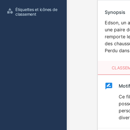
Étiquettes et icônes de 
Synopsis
classement
Edson, un a
une paire d
remporte le
des chaussur
Perdu dans 
CLASSEM
Clas
Moti
Classemen
du
Ce fi
possé
film
perso
diver