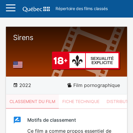
Répertoire des films classés
Sirens
SEXUALITÉ
EXPLICITE
2022
Film pornographique
CLASSEMENT DU FILM
FICHE TECHNIQUE
DISTRIBUTE
Classement
Motifs de classement
Classement
du
Ce film a comme propos essentiel de