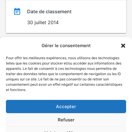
Date de classement
30 juillet 2014
Gérer le consentement
Pour offrir les meilleures expériences, nous utilisons des technologies
telles que les cookies pour stocker et/ou accéder aux informations des
appareils. Le fait de consentir à ces technologies nous permettra de
traiter des données telles que le comportement de navigation ou les ID
uniques sur ce site. Le fait de ne pas consentir ou de retirer son
© Gouvernement du Québec, 2026
consentement peut avoir un effet négatif sur certaines caractéristiques
et fonctions.
Nous joindre
Plan du site
Accepter
Accessibilité
Accès à l'information
Refuser
Déclaration de services
Politique de confidentialité