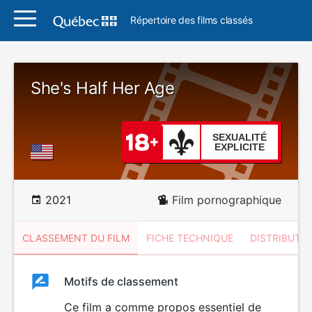
Répertoire des films classés
She's Half Her Age
SEXUALITÉ
EXPLICITE
2021
Film pornographique
CLASSEMENT DU FILM
FICHE TECHNIQUE
DISTRIBUTE
Classement
Motifs de classement
Classement
du
Ce film a comme propos essentiel de