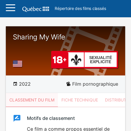
Répertoire des films classés
Sharing My Wife
SEXUALITÉ
EXPLICITE
2022
Film pornographique
CLASSEMENT DU FILM
FICHE TECHNIQUE
DISTRIBUTE
Classement
Motifs de classement
Classement
du
Ce film a comme propos essentiel de