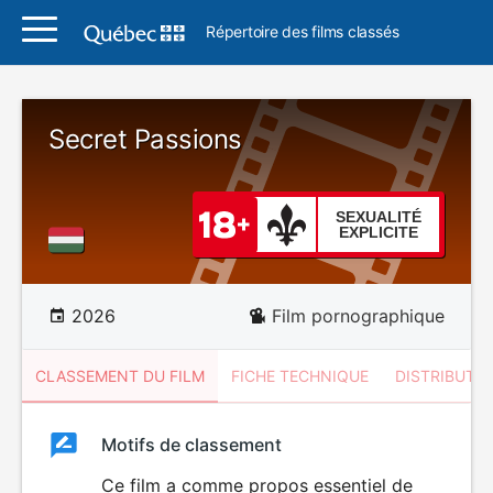
Répertoire des films classés
Secret Passions
SEXUALITÉ
EXPLICITE
2026
Film pornographique
CLASSEMENT DU FILM
FICHE TECHNIQUE
DISTRIBUTE
Classement
Motifs de classement
Classement
du
Ce film a comme propos essentiel de