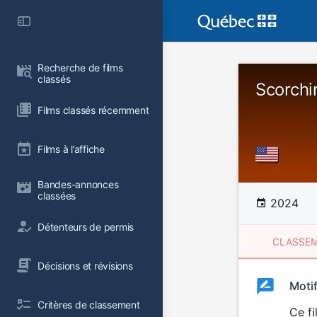
Recherche de films 
classés
Scorch
Films classés récemment
Films à l’affiche
Bandes-annonces 
classées
2024
Détenteurs de permis
CLASSEM
Décisions et révisions
Clas
Moti
Classemen
Critères de classement
du
Ce fi