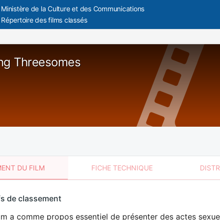
Ministère de la Culture et des Communications
Répertoire des films classés
ing Threesomes
ENT DU FILM
FICHE TECHNIQUE
DIST
sement
fs de classement
t
lm a comme propos essentiel de présenter des actes sexuels