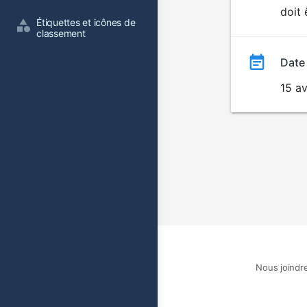
doit 
film
Étiquettes et icônes de 
classement
Date
15 av
Nous joindr