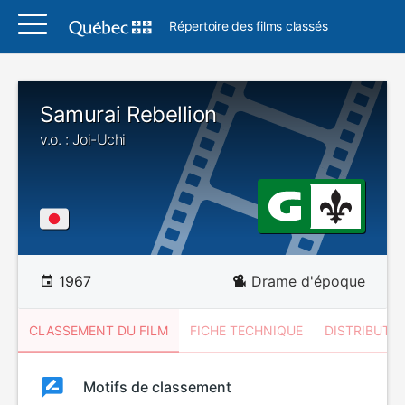
Répertoire des films classés
Samurai Rebellion
v.o. : Joi-Uchi
1967
Drame d'époque
CLASSEMENT DU FILM
FICHE TECHNIQUE
DISTRIBUTE
Classement
Motifs de classement
Classement