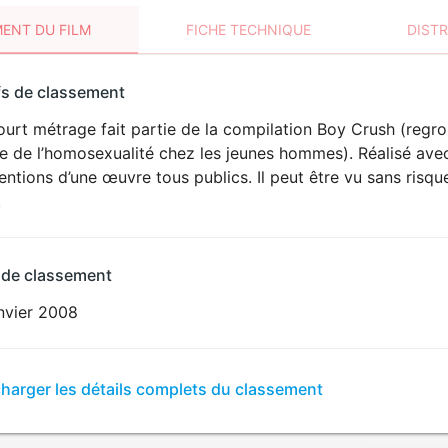
ENT DU FILM
FICHE TECHNIQUE
DIST
sement
fs de classement
t
ourt métrage fait partie de la compilation Boy Crush (regr
 de l’homosexualité chez les jeunes hommes). Réalisé avec 
ntions d’une œuvre tous publics. Il peut être vu sans risqu
.
 de classement
nvier 2008
er
charger les détails complets du classement
sement