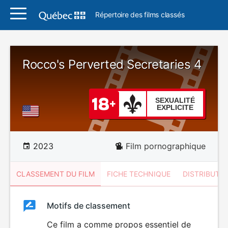
Répertoire des films classés
Rocco's Perverted Secretaries 4
SEXUALITÉ
EXPLICITE
2023
Film pornographique
CLASSEMENT DU FILM
FICHE TECHNIQUE
DISTRIBUTE
Classement
Motifs de classement
Classement
du
Ce film a comme propos essentiel de