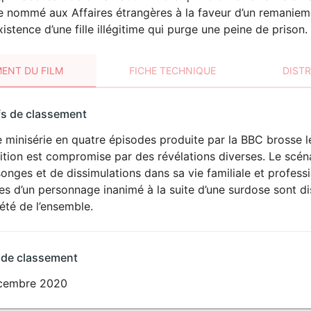
e nommé aux Affaires étrangères à la faveur d’un remaniemen
xistence d’une fille illégitime qui purge une peine de prison.
ENT DU FILM
FICHE TECHNIQUE
DIST
sement
fs de classement
t
 minisérie en quatre épisodes produite par la BBC brosse l
ition est compromise par des révélations diverses. Le scén
nges et de dissimulations dans sa vie familiale et profess
s d’un personnage inanimé à la suite d’une surdose sont diss
été de l’ensemble.
 de classement
cembre 2020