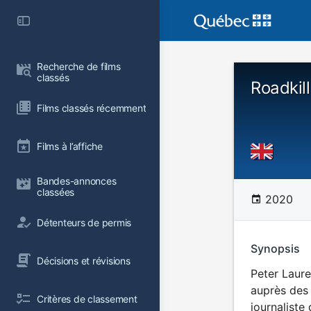
Recherche de films 
classés
Roadkill
Films classés récemment
Films à l’affiche
Bandes-annonces 
classées
2020
Détenteurs de permis
Synopsis
Décisions et révisions
Peter Laure
auprès des 
Critères de classement
journaliste 