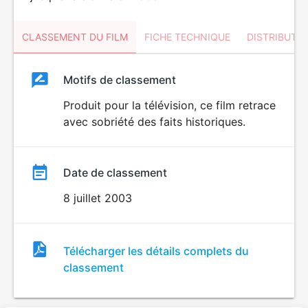
CLASSEMENT DU FILM
FICHE TECHNIQUE
DISTRIBUTE
Classement
Motifs de classement
Classement
du
Produit pour la télévision, ce film retrace
avec sobriété des faits historiques.
film
Date de classement
8 juillet 2003
Fichier
Télécharger les détails complets du
de
classement
classement