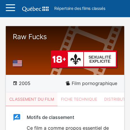
Répertoire des films classés
Raw Fucks
SEXUALITÉ
EXPLICITE
2005
Film pornographique
CLASSEMENT DU FILM
FICHE TECHNIQUE
DISTRIBUTE
Classement
Motifs de classement
Classement
du
Ce film a comme propos essentiel de