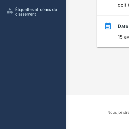
doit 
film
Étiquettes et icônes de 
classement
Date
15 av
Nous joindr