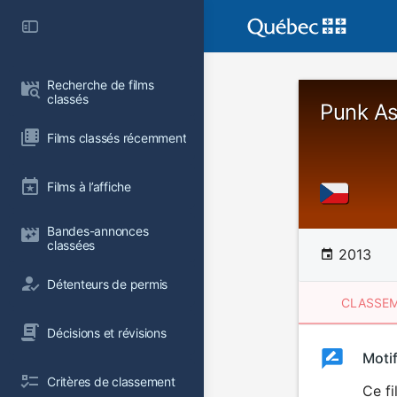
Recherche de films 
classés
Punk As
Films classés récemment
Films à l’affiche
Bandes-annonces 
classées
2013
Détenteurs de permis
CLASSEM
Décisions et révisions
Clas
Moti
Classemen
Critères de classement
du
Ce fi