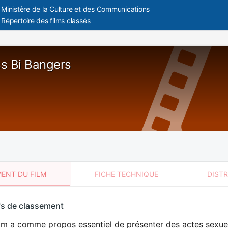
Ministère de la Culture et des Communications
Répertoire des films classés
s Bi Bangers
ENT DU FILM
FICHE TECHNIQUE
DIST
sement
fs de classement
t
lm a comme propos essentiel de présenter des actes sexuels