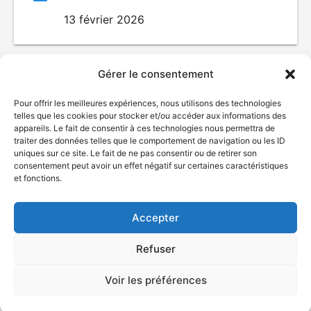
13 février 2026
Gérer le consentement
Pour offrir les meilleures expériences, nous utilisons des technologies
telles que les cookies pour stocker et/ou accéder aux informations des
appareils. Le fait de consentir à ces technologies nous permettra de
traiter des données telles que le comportement de navigation ou les ID
uniques sur ce site. Le fait de ne pas consentir ou de retirer son
© Gouvernement du Québec, 2026
consentement peut avoir un effet négatif sur certaines caractéristiques
et fonctions.
Nous joindre
Plan du site
Accepter
Accessibilité
Accès à l'information
Refuser
Déclaration de services
Politique de confidentialité
Voir les préférences