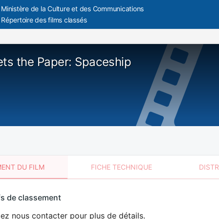
Ministère de la Culture et des Communications
Répertoire des films classés
ets the Paper: Spaceship
ENT DU FILM
FICHE TECHNIQUE
DIST
sement
fs de classement
t
lez nous contacter pour plus de détails.