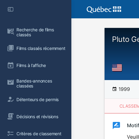
Recherche de films 
classés
Pluto G
Films classés récemment
Films à l’affiche
Bandes-annonces 
classées
1999
Détenteurs de permis
CLASSEM
Décisions et révisions
Clas
Moti
Classemen
Critères de classement
du
Veuil