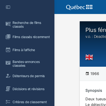
Recherche de films 
classés
Plus fé
v.o. : Deadl
Films classés récemment
Films à l’affiche
Bandes-annonces 
classées
1966
Détenteurs de permis
Décisions et révisions
Synopsis
Deux tueuse
Critères de classement
Le détectiv