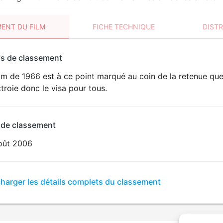
ENT DU FILM
FICHE TECHNIQUE
DIST
sement
fs de classement
t
lm de 1966 est à ce point marqué au coin de la retenue que 
ctroie donc le visa pour tous.
 de classement
oût 2006
er
charger les détails complets du classement
sement