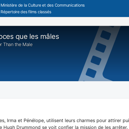
Ministère de la Culture et des Communications
Répertoire des films classés
roces que les mâles
ier Than the Male
s, Irma et Pénélope, utilisent leurs charmes pour attirer pu
e Hugh Drummond se voit confier la mission de les arrêter. I