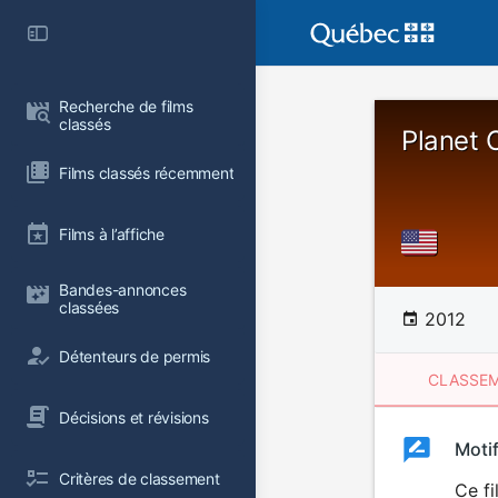
Recherche de films 
classés
Planet 
Films classés récemment
Films à l’affiche
Bandes-annonces 
classées
2012
Détenteurs de permis
CLASSEM
Décisions et révisions
Clas
Moti
Classemen
Critères de classement
du
Ce fi