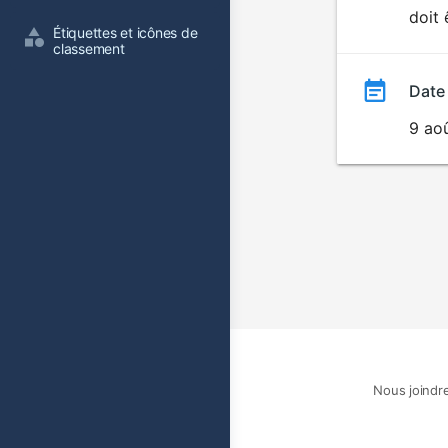
doit 
film
Étiquettes et icônes de 
classement
Date
9 ao
Nous joindr