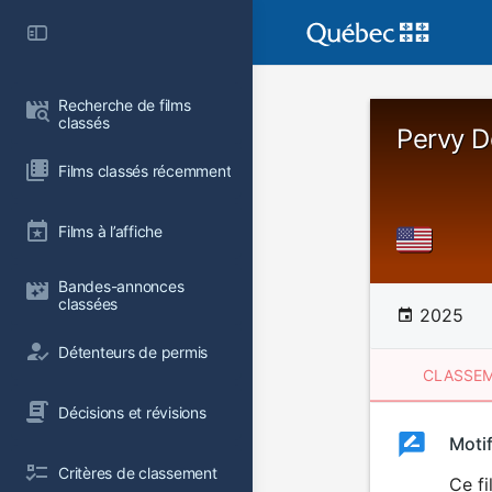
Recherche de films 
classés
Pervy D
Films classés récemment
Films à l’affiche
Bandes-annonces 
classées
2025
Détenteurs de permis
CLASSEM
Décisions et révisions
Clas
Moti
Classemen
Critères de classement
du
Ce fi