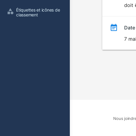
doit 
film
Étiquettes et icônes de 
classement
Date
7 ma
Nous joindr