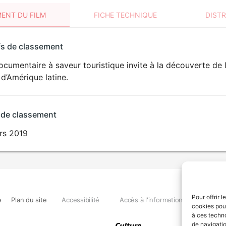
ENT DU FILM
FICHE TECHNIQUE
DIST
sement
fs de classement
t
cumentaire à saveur touristique invite à la découverte de l’
d’Amérique latine.
 de classement
rs 2019
Pour offrir 
e
Plan du site
Accessibilité
Accès à l'information
Déclara
cookies pour
à ces techn
de navigatio