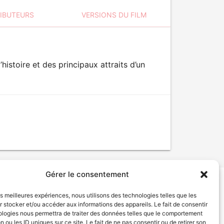
RIBUTEURS
VERSIONS DU FILM
histoire et des principaux attraits d’un
Gérer le consentement
les meilleures expériences, nous utilisons des technologies telles que les
tion de services
Politique de confidentialité
 stocker et/ou accéder aux informations des appareils. Le fait de consentir
ologies nous permettra de traiter des données telles que le comportement
n ou les ID uniques sur ce site. Le fait de ne pas consentir ou de retirer son