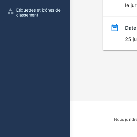
le ju
film
Étiquettes et icônes de 
classement
Date
25 ju
Nous joindr