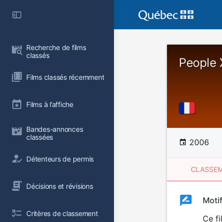
Recherche de films 
classés
People 
Films classés récemment
Films à l’affiche
Bandes-annonces 
classées
2006
Détenteurs de permis
CLASSEM
Décisions et révisions
Clas
Moti
Classemen
Critères de classement
du
Ce f