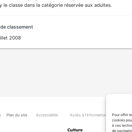
SEXUALITÉ
ry le classe dans la catégorie réservée aux adultes.
EXPLICITE
 de classement
illet 2008
e
Plan du site
Accessibilité
Accès à l'information
Déclara
Pour offrir 
cookies pour
à ces techn
de navigatio