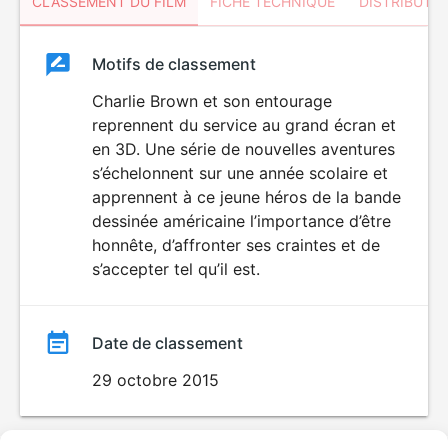
CLASSEMENT DU FILM
FICHE TECHNIQUE
DISTRIBUTE
Classement
Motifs de classement
Classement
du
Charlie Brown et son entourage
reprennent du service au grand écran et
film
en 3D. Une série de nouvelles aventures
s’échelonnent sur une année scolaire et
apprennent à ce jeune héros de la bande
dessinée américaine l’importance d’être
honnête, d’affronter ses craintes et de
s’accepter tel qu’il est.
Date de classement
29 octobre 2015