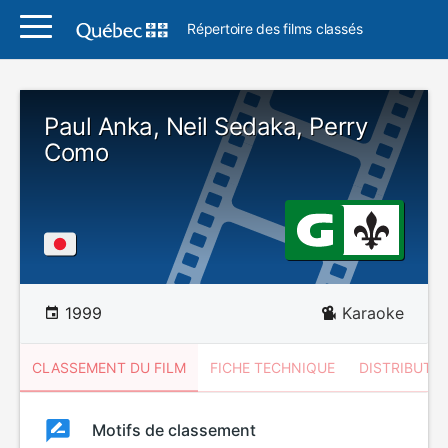
Répertoire des films classés
Paul Anka, Neil Sedaka, Perry
Como
1999
Karaoke
CLASSEMENT DU FILM
FICHE TECHNIQUE
DISTRIBUTE
Classement
Motifs de classement
Classement