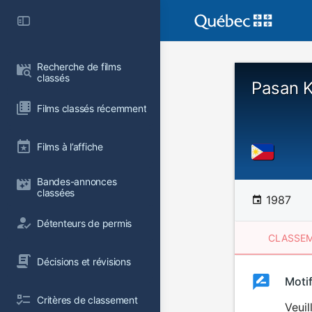
Recherche de films 
classés
Pasan K
Films classés récemment
Films à l’affiche
Bandes-annonces 
classées
1987
Détenteurs de permis
CLASSEM
Décisions et révisions
Clas
Moti
Classemen
Critères de classement
du
Veuil