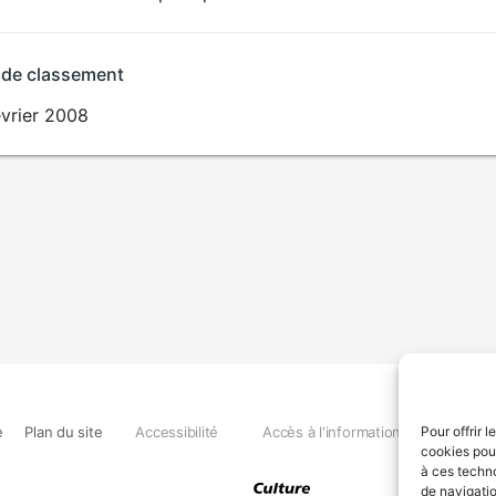
 de classement
évrier 2008
e
Plan du site
Accessibilité
Accès à l'information
Déclara
Pour offrir 
cookies pour
à ces techn
de navigatio