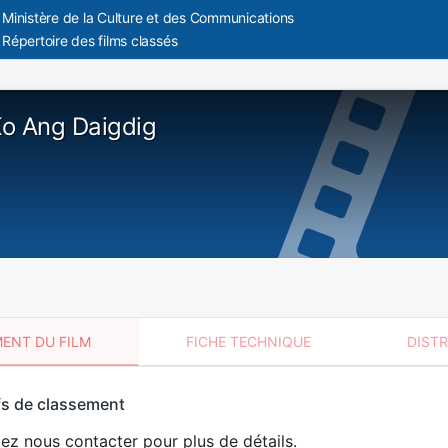
Ministère de la Culture et des Communications
Répertoire des films classés
o Ang Daigdig
ENT DU FILM
FICHE TECHNIQUE
DIST
sement
fs de classement
t
lez nous contacter pour plus de détails.