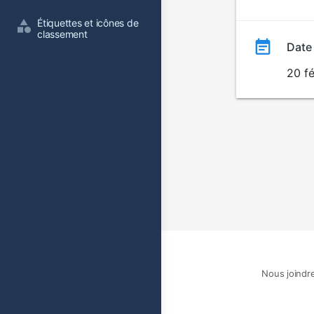
film
Étiquettes et icônes de 
classement
Date
20 f
Nous joindr