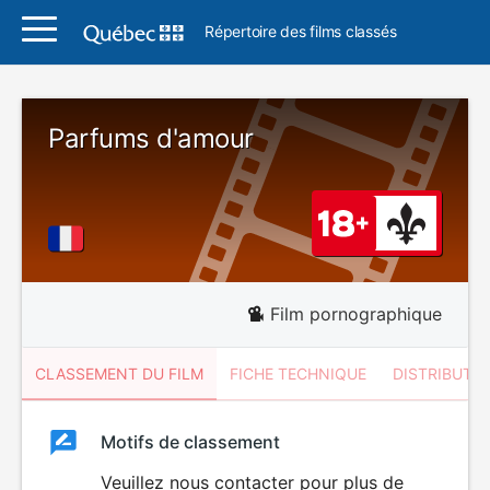
Répertoire des films classés
Parfums d'amour
Film pornographique
CLASSEMENT DU FILM
FICHE TECHNIQUE
DISTRIBUTE
Classement
Motifs de classement
Classement
du
Veuillez nous contacter pour plus de