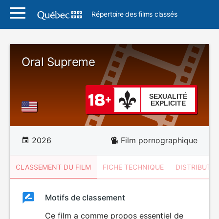
Répertoire des films classés
Oral Supreme
SEXUALITÉ
EXPLICITE
2026
Film pornographique
CLASSEMENT DU FILM
FICHE TECHNIQUE
DISTRIBUTE
Classement
Motifs de classement
Classement
du
Ce film a comme propos essentiel de